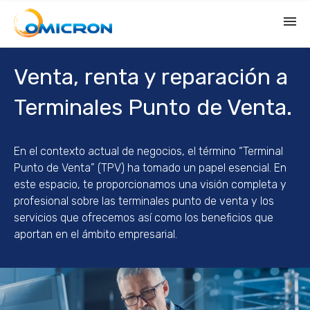
Nosotros
Venta, renta y reparación a
Terminales Punto de Venta.
Servicio a redes de TPV
En el contexto actual de negocios, el término “Terminal
Soluciones medios de pago
Punto de Venta” (TPV) ha tomado un papel esencial. En
este espacio, te proporcionamos una visión completa y
Venta, renta y reparación
profesional sobre las terminales punto de venta y los
servicios que ofrecemos así como los beneficios que
aportan en el ámbito empresarial.
Recuperación de pagarés
Empleos