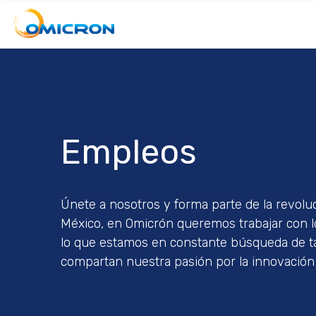
Nosotros
Servicio a redes de TPV
Empleos
Soluciones medios de pago
Venta, renta y reparación
Únete a nosotros y forma parte de la revoluc
México, en Omicrón queremos trabajar con l
lo que estamos en constante búsqueda de t
Recuperación de pagarés
compartan nuestra pasión por la innovación 
Empleos